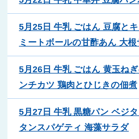
5月25日 牛乳 ごはん 豆腐
ミートボールの甘酢あん 大根
5月26日 牛乳 ごはん 黄玉ね
ンチカツ 鶏肉とひじきの佃煮
5月27日 牛乳 黒糖パン ベジ
タンスパゲティ 海藻サラダ