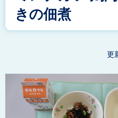
きの佃煮
更