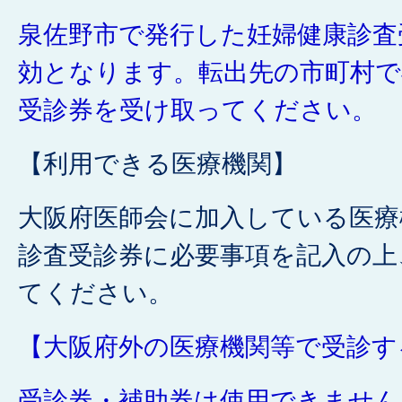
お釣りを受け取ることはで
泉佐野市で発行した妊婦健康診査
未使用分の払い戻しはあり
効となります。転出先の市町村で
里帰り出産等で妊婦健康診
受診券を受け取ってください。
合は、下記『償還払いにつ
【利用できる医療機関】
さい。
大阪府医師会に加入している医療
診査受診券に必要事項を記入の上
てください。
【大阪府外の医療機関等で受診す
受診券・補助券は使用できません