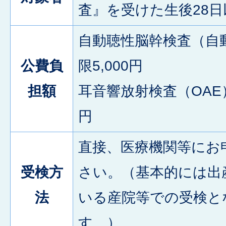
査』を受けた生後28
自動聴性脳幹検査（自動
公費負
限5,000円
担額
耳音響放射検査（OAE） 
円
直接、医療機関等にお
受検方
さい。（基本的には出
法
いる産院等での受検と
す。）