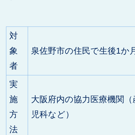
対
象
泉佐野市の住民で生後1か
者
実
施
大阪府内の協力医療機関（
方
児科など）
法