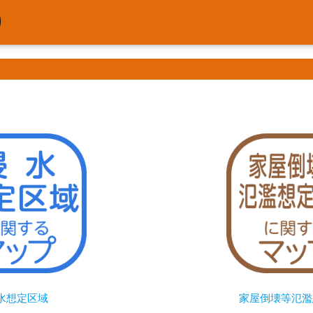
水想定区域
家屋倒壊等氾濫