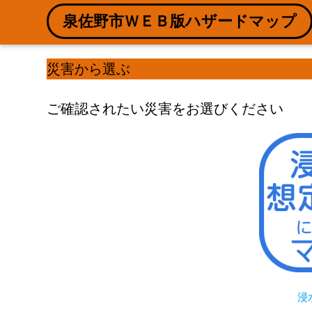
泉佐野市ＷＥＢ版ハザードマップ
災害から選ぶ
ご確認されたい災害をお選びください
浸