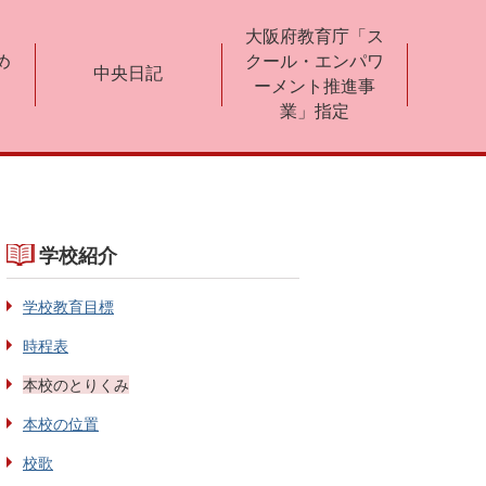
大阪府教育庁「ス
め
クール・エンパワ
中央日記
ーメント推進事
業」指定
学校紹介
学校教育目標
時程表
本校のとりくみ
本校の位置
校歌