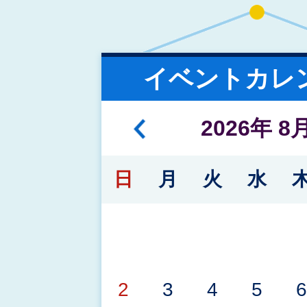
2026年08月03日
泉佐野市第5次障害者計画・
イベントカレ
画・第4期障害児福祉計画ニ
託 公募型プロポーザル実施
2026
年
8
日
月
火
水
2026年08月03日
泉佐野市原油価格高騰対策
案内（車両）
2
3
4
5
6