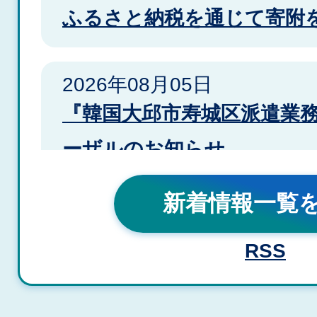
ふるさと納税を通じて寄附
2026年08月05日
『韓国大邱市寿城区派遣業
ーザルのお知らせ
新着情報一覧
2026年08月03日
泉佐野おしゃれカフェ【泉
RSS
ャパン株式会社】参加者募