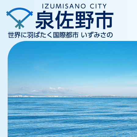
2
枚
目
の
ス
ラ