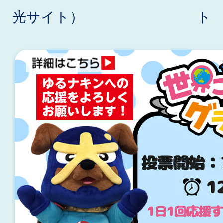
光サイト）
ト
2
枚
目
の
ス
ラ
イ