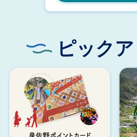
広報いずみさの さのらんまん
ピックア
3
4
枚
枚
目
目
の
の
ス
ス