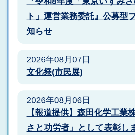
『令和8年度「東京いずみ
着
ト」運営業務委託』公募型
情
知らせ
報
2026年08月07日
文化祭(市民展)
2026年08月06日
【報道提供】森田化学工業
さと功労者」として表彰しま