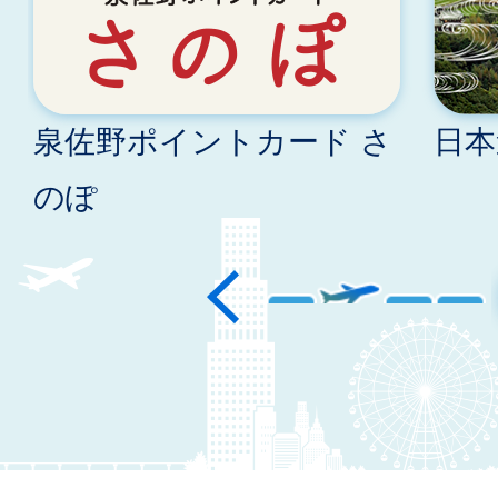
ラ
ラ
イ
イ
泉佐野ポイントカード さ
日本
ド
ド
のぽ