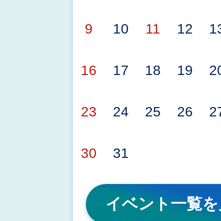
2026年08月03日
令和8年度泉佐野市出会いの
9
10
11
12
1
（婚活デジタルプラットフ
16
17
18
19
2
委託にかかる採択者の決定
23
24
25
26
2
2026年08月01日
行政情報番組「さのテレ！」
30
31
をアップしました
イベント一覧を
2026年07月31日