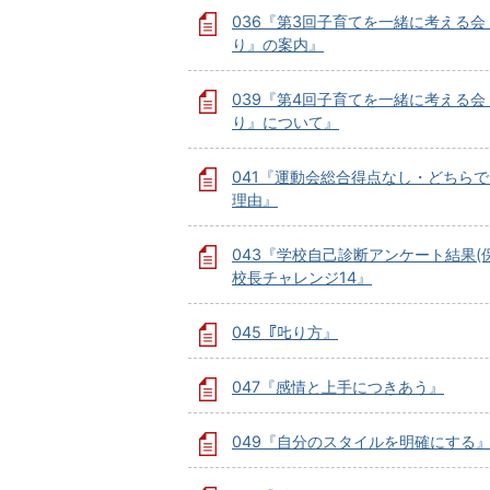
036『第3回子育てを一緒に考える会
り』の案内』
039『第4回子育てを一緒に考える会
り』について』
041『運動会総合得点なし・どちら
理由』
043『学校自己診断アンケート結果(
校長チャレンジ14』
045『𠮟り方』
047『感情と上手につきあう』
049『自分のスタイルを明確にする