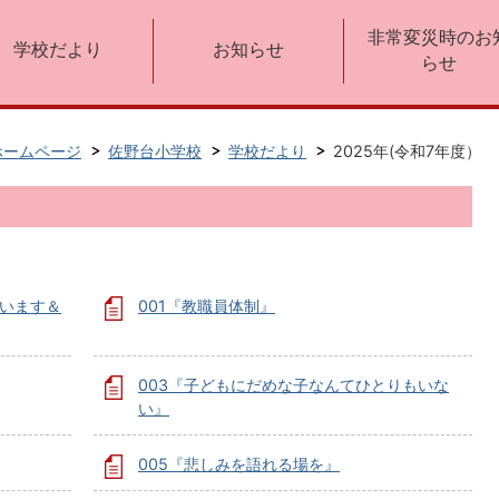
非常変災時のお
学校だより
お知らせ
らせ
ホームページ
佐野台小学校
学校だより
2025年(令和7年度）
ざいます＆
001『教職員体制』
003『子どもにだめな子なんてひとりもいな
い』
005『悲しみを語れる場を』