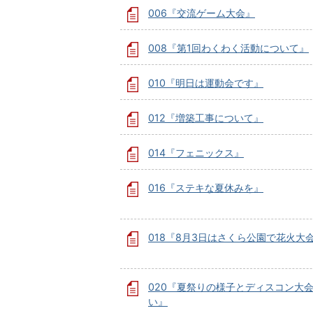
006『交流ゲーム大会』
008『第1回わくわく活動について』
010『明日は運動会です』
012『増築工事について』
014『フェニックス』
016『ステキな夏休みを』
018『8月3日はさくら公園で花火大
020『夏祭りの様子とディスコン大
い』