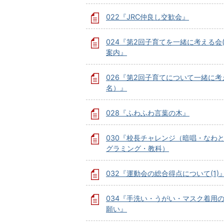
022『JRC仲良し交歓会』
024『第2回子育てを一緒に考える会
案内』
026『第2回子育てについて一緒に考
名）』
028『ふわふわ言葉の木』
030『校長チャレンジ（暗唱・なわ
グラミング・教科）
032『運動会の総合得点について(1)
034『手洗い・うがい・マスク着用
願い』