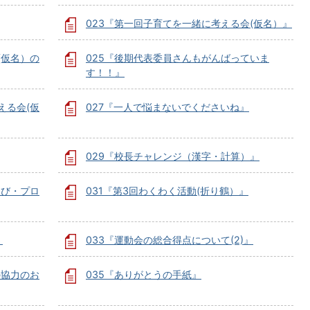
023『第一回子育てを一緒に考える会(仮名）』
(仮名）の
025『後期代表委員さんもがんばっていま
す！！』
える会(仮
027『一人で悩まないでくださいね』
029『校長チャレンジ（漢字・計算）』
とび・プロ
031『第3回わくわく活動(折り鶴）』
』
033『運動会の総合得点について(2)』
の協力のお
035『ありがとうの手紙』