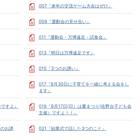
007『来年の交流ゲーム大会はぜひ』
009『運動会の見せ合い』
011『運動会・万博遠足・試食会』
013『明日は万博遠足です』
015『3つのお誘い』
017『8月30日に子育てを一緒に考える会をし
ます』
会ですよ』
019『8月17日(日）は夏まつり(佐野台子ども会
主催）ですよ！！』
会のお誘
021『始業式で話した3つのこと』