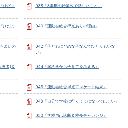
『ひだま
038『3学期の始業式で話したこと』
『ひだま
040『運動会総合得点ありの理由』
でもよいの
042『子どもにだめな子なんてひとりもいな
い』
保護者)＆
044『脳科学から子育てを考える』
046『運動会総合得点アンケート結果』
048『自分で学校に行くようになってほしい』
』
050『学校自己診断＆校長チャレンジ』