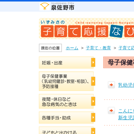
ホーム
子育て・教育
子育て
母子保健
乳幼児
こんに
新生児