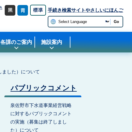
色
手続き検索サイト
やさしいにほんご
更
Go
各課のご案内
施設案内
しました）について
パブリックコメント
泉佐野市下水道事業経営戦略
に対するパブリックコメント
の実施（募集は終了しまし
た）について