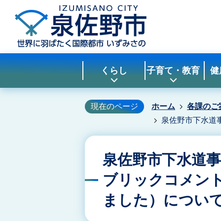
くらし
子育て・教育
健
現在のページ
ホーム
各課のご
泉佐野市下水道
泉佐野市下水道
ブリックコメン
ました）につい