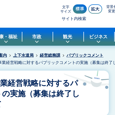
背景
文字
変
サイズ
サイト内検索
康・福祉
市政
観光
ビジネス
案内
上下水道局
経営総務課
パブリックコメント
事業経営戦略に対するパブリックコメントの実施（募集は終了
事業経営戦略に対するパ
トの実施（募集は終了し
て