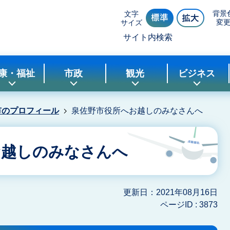
背景
文字
変
サイズ
サイト内検索
康・福祉
市政
観光
ビジネス
市のプロフィール
泉佐野市役所へお越しのみなさんへ
お越しのみなさんへ
更新日：2021年08月16日
ページID :
3873