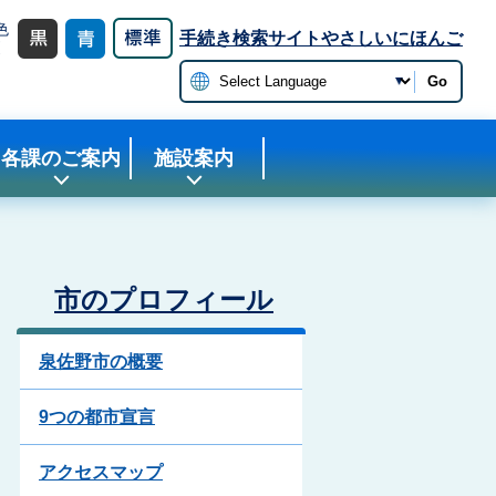
色
手続き検索サイト
やさしいにほんご
更
Go
各課のご案内
施設案内
市のプロフィール
泉佐野市の概要
9つの都市宣言
アクセスマップ