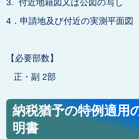
3. 付近地籍図又は公図の写し
4．申請地及び付近の実測平面図（縮
【必要部数】
正・副 2部
納税猶予の特例適用
明書