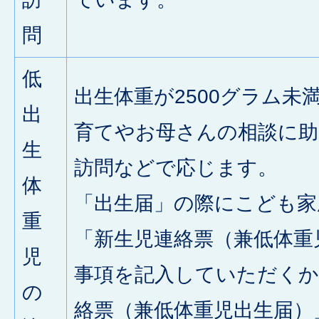
問
低
出生体重が2500グラム未
出
育てやお母さんの相談に助
生
訪問などで応じます。
体
「出生届」の際にこども家
重
「新生児連絡票（兼低体重
児
事項を記入していただくか
の
絡票（兼低体重児出生届）