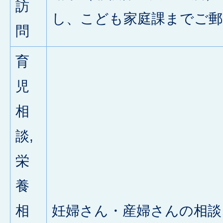
訪
し、こども家庭課までご郵
問
育
児
相
談,
栄
養
相
妊婦さん・産婦さんの相談