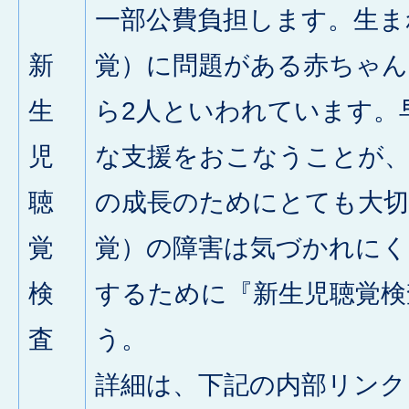
一部公費負担します。生ま
新
覚）に問題がある赤ちゃんは
生
ら2人といわれています。
児
な支援をおこなうことが、
聴
の成長のためにとても大切
覚
覚）の障害は気づかれにく
検
するために『新生児聴覚検
査
う。
詳細は、下記の内部リンク