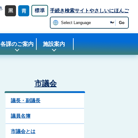
色
手続き検索サイト
やさしいにほんご
更
Go
各課のご案内
施設案内
市議会
議長・副議長
議員名簿
市議会とは