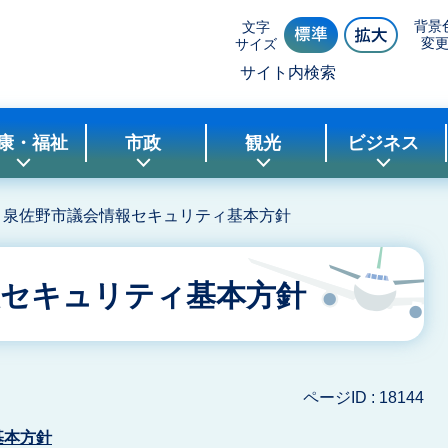
背景
文字
変
サイズ
サイト内検索
康・福祉
市政
観光
ビジネス
泉佐野市議会情報セキュリティ基本方針
報セキュリティ基本方針
ページID :
18144
基本方針