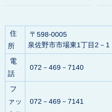
住
〒598-0005
泉佐野市市場東1丁目2－1
所
電
072－469－7140
話
フ
ァッ
072－469－7141