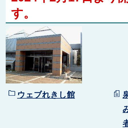
す。
ウェブれきし館