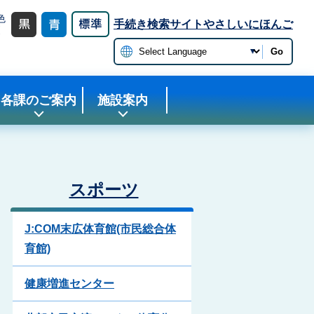
色
手続き検索サイト
やさしいにほんご
更
Go
各課のご案内
施設案内
スポーツ
J:COM末広体育館(市民総合体
育館)
健康増進センター