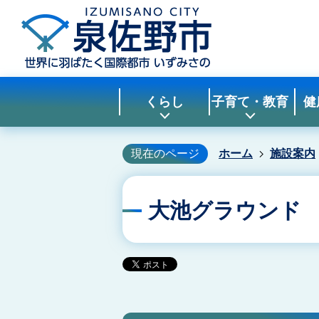
くらし
子育て・教育
健
現在のページ
ホーム
施設案内
大池グラウンド