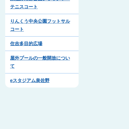
テニスコート
りんくう中央公園フットサル
コート
住吉多目的広場
屋外プールの一般開放につい
て
eスタジアム泉佐野