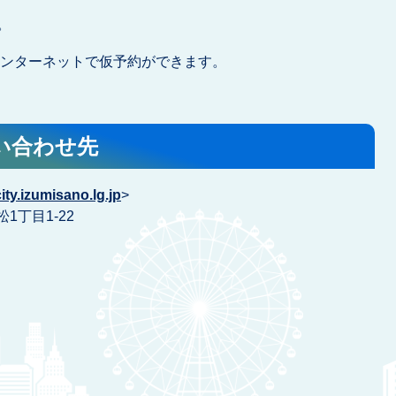
。
インターネットで仮予約ができます。
い合わせ先
ity.izumisano.lg.jp
>
1丁目1-22