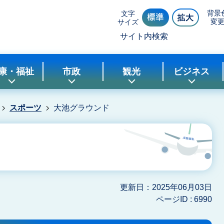
背景
文字
変
サイズ
サイト内検索
康・福祉
市政
観光
ビジネス
スポーツ
大池グラウンド
更新日：2025年06月03日
ページID :
6990