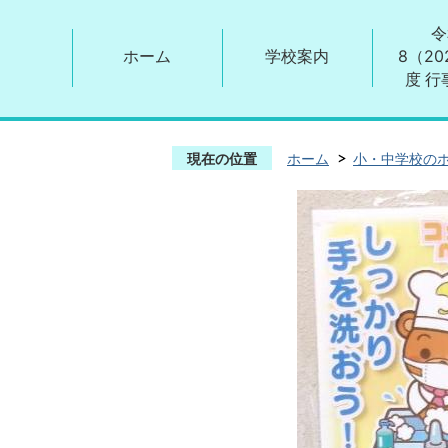
令
ホーム
学校案内
8（20
度 行
現在の位置
ホーム
小・中学校の