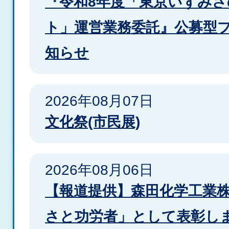
『令和8年度「東京いずみ
着
ト」運営業務委託』公募型
情
知らせ
報
2026年08月07日
文化祭(市民展)
2026年08月06日
【報道提供】森田化学工業
さと功労者」として表彰しま