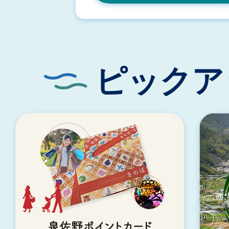
広報いずみさの さのらんまん
ピックア
3
4
枚
枚
目
目
の
の
ス
ス