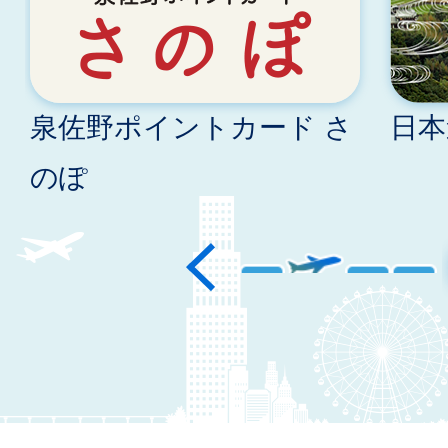
ラ
ラ
イ
イ
泉佐野ポイントカード さ
日本
ド
ド
のぽ