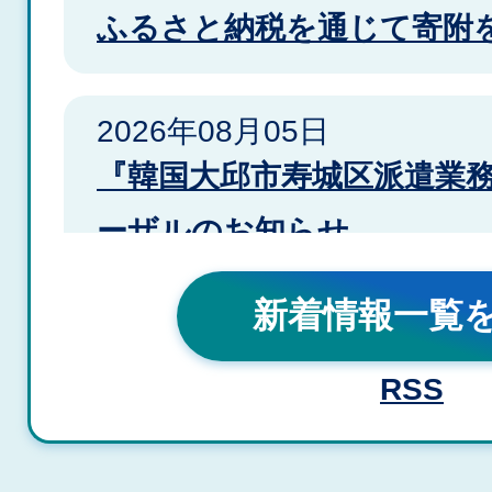
ふるさと納税を通じて寄附
2026年08月05日
『韓国大邱市寿城区派遣業
ーザルのお知らせ
新着情報一覧
2026年08月03日
泉佐野おしゃれカフェ【泉
RSS
ャパン株式会社】参加者募