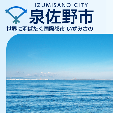
2
枚
目
の
ス
ラ