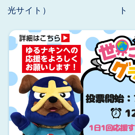
光サイト）
ト
2
枚
目
の
ス
ラ
イ