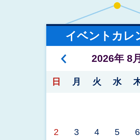
2026年08月03日
泉佐野市第5次障害者計画・
イベントカレ
画・第4期障害児福祉計画ニ
託 公募型プロポーザル実施
2026
年
8
日
月
火
水
2026年08月03日
泉佐野市原油価格高騰対策
案内（車両）
2
3
4
5
6