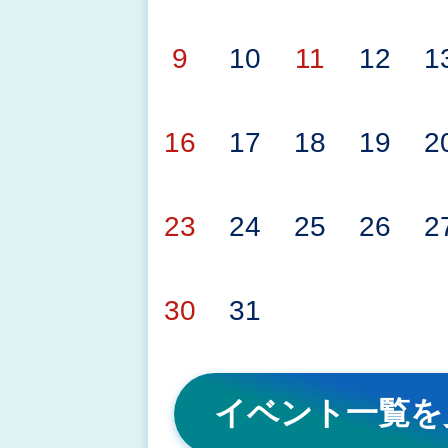
2026年08月03日
令和8年度泉佐野市出会いの
9
10
11
12
1
（婚活デジタルプラットフ
16
17
18
19
2
委託にかかる採択者の決定
23
24
25
26
2
2026年08月01日
行政情報番組「さのテレ！」
30
31
をアップしました
イベント一覧を
2026年07月31日