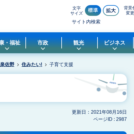
背景
文字
変
サイズ
サイト内検索
康・福祉
市政
観光
ビジネス
!泉佐野
住みたい!
子育て支援
更新日：2021年08月16日
ページID :
2987