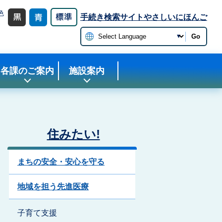
色
手続き検索サイト
やさしいにほんご
更
Go
各課のご案内
施設案内
住みたい!
まちの安全・安心を守る
地域を担う先進医療
子育て支援