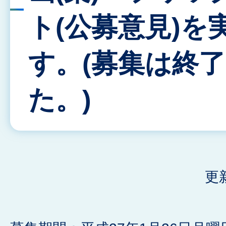
ト(公募意見)を
す。(募集は終
た。)
更