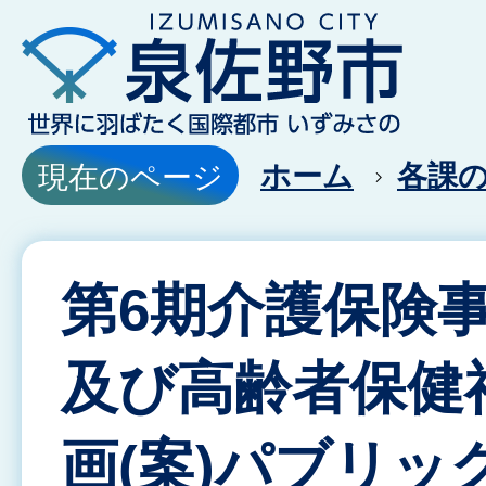
ホーム
各課
現在のページ
第6期介護保険
及び高齢者保健
画(案)パブリッ