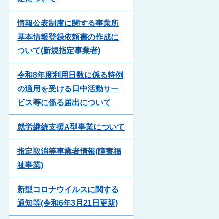
情報公表制度に関する事業所
基本情報登録依頼書の作成に
ついて(新規指定事業者)
令和8年度利用日数に係る特例
の適用を受ける日中活動サー
ビス等に係る届出について
就労継続支援A型事業について
指定取消等事業者情報(障害福
祉事業)
新型コロナウイルスに関する
通知等(令和6年3月21日更新)