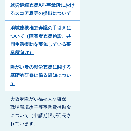
就労継続支援A型事業所におけ
るスコア表等の提出について
地域連携推進会議の手引きに
ついて（障害者支援施設、共
同生活援助を実施している事
業所向け）
障がい者の就労支援に関する
基礎的研修に係る周知につい
て
大阪府障がい福祉人材確保・
職場環境改善等事業費補助金
について（申請期限が延長さ
れています）