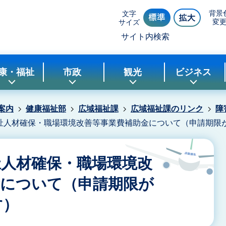
背景
文字
変
サイズ
サイト内検索
康・福祉
市政
観光
ビジネス
案内
健康福祉部
広域福祉課
広域福祉課のリンク
障
祉人材確保・職場環境改善等事業費補助金について（申請期限
祉人材確保・職場環境改
金について（申請期限が
す）