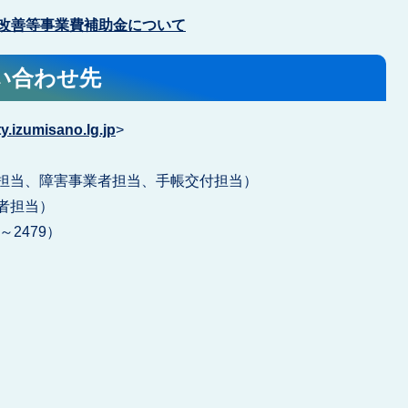
改善等事業費補助金について
い合わせ先
.izumisano.lg.jp
>
人指導担当、障害事業者担当、手帳交付担当）
業者担当）
1～2479）