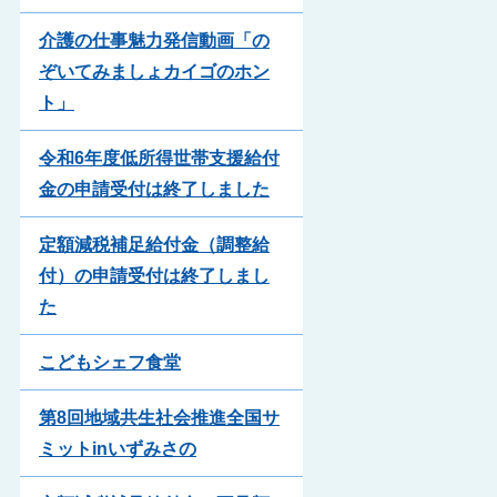
介護の仕事魅力発信動画「の
ぞいてみましょカイゴのホン
ト」
令和6年度低所得世帯支援給付
金の申請受付は終了しました
定額減税補足給付金（調整給
付）の申請受付は終了しまし
た
こどもシェフ食堂
第8回地域共生社会推進全国サ
ミットinいずみさの