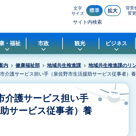
背景
文字
変
サイズ
サイト内検索
康・福祉
市政
観光
ビジネス
案内
健康福祉部
地域共生推進課
地域共生推進課のリ
野市介護サービス担い手（泉佐野市生活援助サービス従事者）
市介護サービス担い手
援助サービス従事者）養