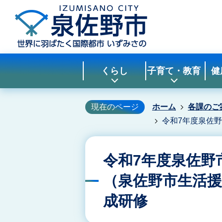
くらし
子育て・教育
健
現在のページ
ホーム
各課のご
令和7年度泉佐
令和7年度泉佐野
（泉佐野市生活
成研修