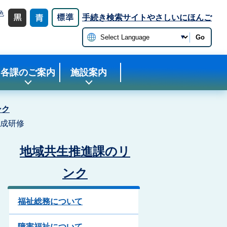
色
手続き検索サイト
やさしいにほんご
更
Go
各課のご案内
施設案内
ンク
養成研修
地域共生推進課のリ
ンク
福祉総務について
障害福祉について