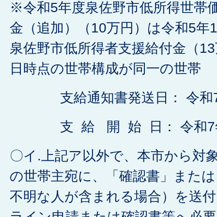
※令和5年度泉佐野市低所得世帯
金（追加）（10万円）は令和5年1
泉佐野市低所得者支援給付金（13
日時点の世帯構成が同一の世帯
支給通知書発送日： 令和7
支 給 開 始 日： 令和7年
〇イ.上記ア以外で、本市から対
の世帯主宛に、「確認書」または
不明な人が含まれる場合）を送
ライン申請または確認書等へ必要