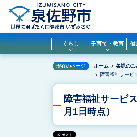
くらし
子育て・教育
健
現在のページ
ホーム
各課のご
障害福祉サービ
障害福祉サービス
月1日時点）