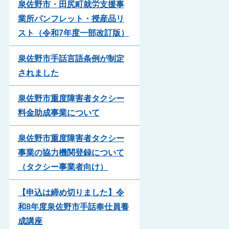
泉佐野市・田尻町就労支援事
業所パンフレット・授産品リ
スト（令和7年度一部改訂版）
泉佐野市手話言語条例が制定
されました
泉佐野市重度障害者タクシー
料金助成事業について
泉佐野市重度障害者タクシー
事業の協力機関登録について
（タクシー事業者向け）
【申込は締め切りました】令
和8年度泉佐野市手話奉仕員養
成講座