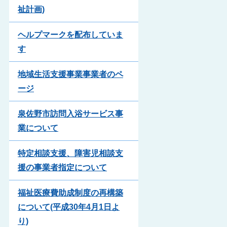
祉計画)
ヘルプマークを配布していま
す
地域生活支援事業事業者のペ
ージ
泉佐野市訪問入浴サービス事
業について
特定相談支援、障害児相談支
援の事業者指定について
福祉医療費助成制度の再構築
について(平成30年4月1日よ
り)