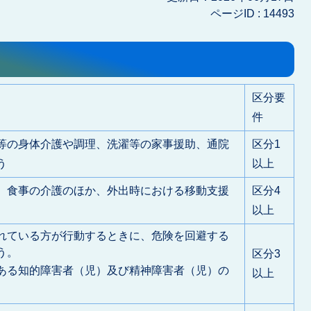
ページID :
14493
区分要
件
等の身体介護や調理、洗濯等の家事援助、通院
区分1
う
以上
、食事の介護のほか、外出時における移動支援
区分4
以上
れている方が行動するときに、危険を回避する
う。
区分3
ある知的障害者（児）及び精神障害者（児）の
以上