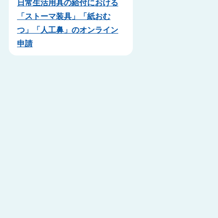
日常生活用具の給付における
「ストーマ装具」「紙おむ
つ」「人工鼻」のオンライン
申請