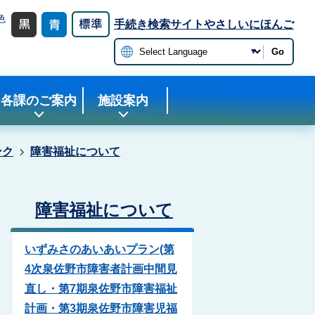
色
手続き検索サイト
やさしいにほんご
更
Go
各課のご案内
施設案内
ンク
障害福祉について
障害福祉について
いずみさのあいあいプラン(第
4次泉佐野市障害者計画中間見
直し・第7期泉佐野市障害福祉
計画・第3期泉佐野市障害児福