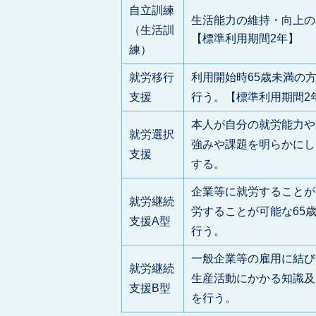
自立訓練
生活能力の維持・向上の
（生活訓
【標準利用期間2年】
練）
就労移行
利用開始時65歳未満の
支援
行う。【標準利用期間2
本人が自分の就労能力や
就労選択
強みや課題を明らかにし
支援
する。
企業等に就労することが
就労継続
労することが可能な65
支援A型
行う。
一般企業等の雇用に結び
就労継続
生産活動にかかる知識及
支援B型
を行う。