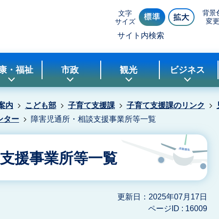
背景
文字
変
サイズ
サイト内検索
康・福祉
市政
観光
ビジネス
案内
こども部
子育て支援課
子育て支援課のリンク
ンター
障害児通所・相談支援事業所等一覧
支援事業所等一覧
更新日：2025年07月17日
ページID :
16009