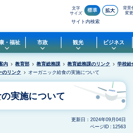
背景
文字
変
サイズ
サイト内検索
康・福祉
市政
観光
ビジネス
案内
教育部
教育総務課
教育総務課のリンク
学校給
ーのリンク
オーガニック給食の実施について
食の実施について
更新日：2024年09月04日
ページID :
12563