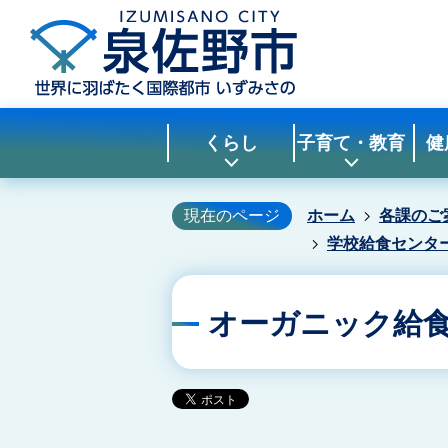
くらし
子育て・教育
健
現在のページ
ホーム
各課のご
学校給食センタ
オーガニック給