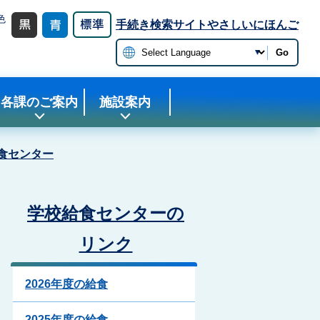
色
手続き検索サイト
やさしいにほんご
更
Go
各課のご案内
施設案内
食センター
学校給食センターの
リンク
2026年度の給食
2025年度の給食