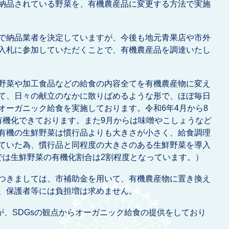
納品されている野菜を、有機農産品に変更する方法で実施
で納品業者を決定していますが、今後も地元青果店や市外
入札に参加していただくことで、有機農産品を調達いたし
野菜や加工食品などの給食の内容全てを有機農産物に変え
て、日々の献立のなかに散りばめるような形で、ほぼ毎日
オーガニック給食を実施しております。令和6年4月から8
有機化できております。また9月からは味噌やこしょうなど
有機の生鮮野菜は慣行品よりも大きさが小さく、給食調理
ていた為、慣行品と同程度の大きさのある生鮮野菜を導入
では生鮮野菜の有機化割合は2割程度となっています。）
つきましては、市補助金を用いて、有機農産物に置き換え
、保護者等には負担増は求めません。
、SDGsの観点からオーガニック給食の提供をしており