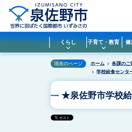
くらし
子育て・教育
健
現在のページ
ホーム
各課のご
学校給食センタ
★泉佐野市学校