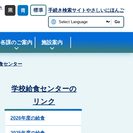
色
手続き検索サイト
やさしいにほんご
更
Go
各課のご案内
施設案内
食センター
学校給食センターの
リンク
2026年度の給食
2025年度の給食