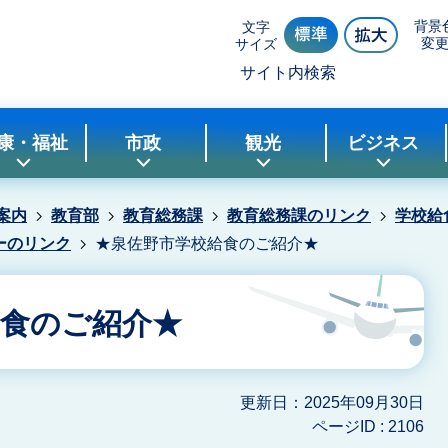
背景
文字
変
サイズ
サイト内検索
康・福祉
市政
観光
ビジネス
案内
教育部
教育総務課
教育総務課のリンク
学校給
ーのリンク
★泉佐野市学校給食のご紹介★
給食のご紹介★
更新日：2025年09月30日
ページID :
2106