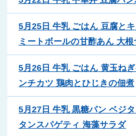
5月25日 牛乳 ごはん 豆腐
ミートボールの甘酢あん 大根
5月26日 牛乳 ごはん 黄玉ね
ンチカツ 鶏肉とひじきの佃煮
5月27日 牛乳 黒糖パン ベジ
タンスパゲティ 海藻サラダ