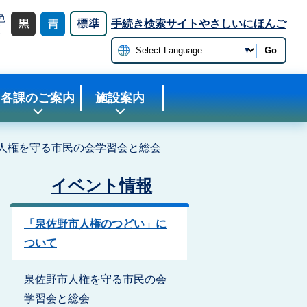
色
手続き検索サイト
やさしいにほんご
更
Go
各課のご案内
施設案内
人権を守る市民の会学習会と総会
イベント情報
「泉佐野市人権のつどい」に
ついて
泉佐野市人権を守る市民の会
学習会と総会