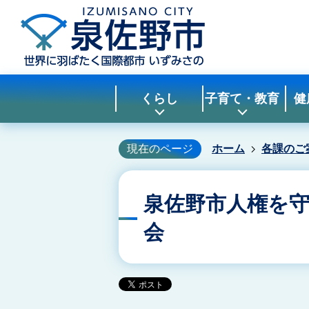
くらし
子育て・教育
健
現在のページ
ホーム
各課のご
泉佐野市人権を
会