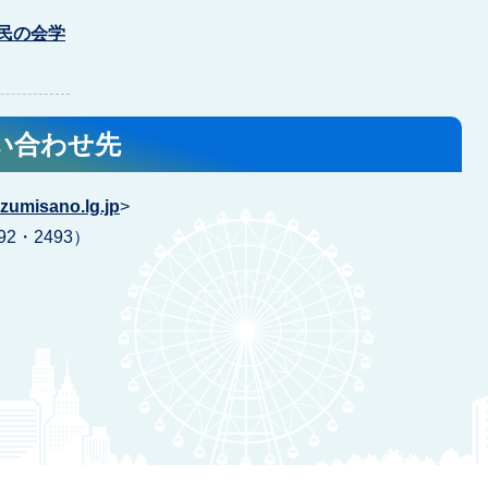
市民の会学
い合わせ先
izumisano.lg.jp
>
92・2493）