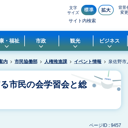
背景
文字
変
サイズ
サイト内検索
康・福祉
市政
観光
ビジネス
案内
市民協働部
人権推進課
イベント情報
泉佐野市
守る市民の会学習会と総
ページID :
9457