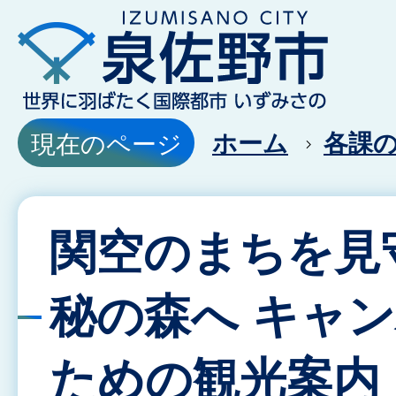
ホーム
各課
現在のページ
関空のまちを見
秘の森へ キャ
ための観光案内