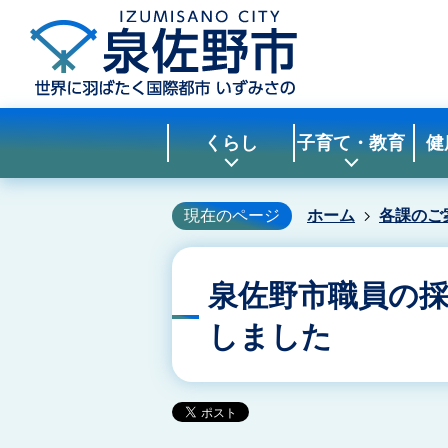
くらし
子育て・教育
健
現在のページ
ホーム
各課のご
泉佐野市職員の
しました