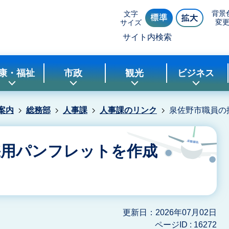
背景
文字
変
サイズ
サイト内検索
康・福祉
市政
観光
ビジネス
案内
総務部
人事課
人事課のリンク
泉佐野市職員の
採用パンフレットを作成
更新日：2026年07月02日
ページID :
16272