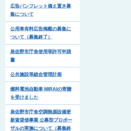
広告パンフレット備え置き募
集について
公用車有料広告掲載の募集に
ついて（募集終了）
泉佐野市庁舎使用等許可申請
書
公共施設等総合管理計画
燃料電池自動車 MIRAIの寄贈
を受けました
泉佐野市庁舎空調熱源設備更
新賃貸借事業 公募型プロポー
ザルの実施について（募集終