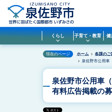
くらし
子育て・教育
健
現在のページ
ホーム
各課のご
泉佐野市公用車
泉佐野市公用車
有料広告掲載の