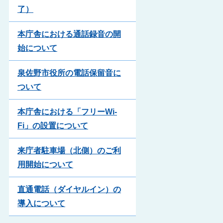
了）
本庁舎における通話録音の開
始について
泉佐野市役所の電話保留音に
ついて
本庁舎における「フリーWi-
Fi」の設置について
来庁者駐車場（北側）のご利
用開始について
直通電話（ダイヤルイン）の
導入について