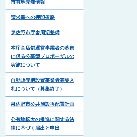
市有地売却情報
請求書への押印省略
泉佐野市庁舎周辺整備
本庁舎店舗運営事業者の募集
に係る公募型プロポーザルの
実施について
自動販売機設置事業者募集入
札について（募集終了）
泉佐野市公共施設再配置計画
公有地拡大の推進に関する法
律に基づく届出と申出