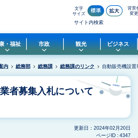
背景
文字
変
サイズ
サイト内検索
康・福祉
市政
観光
ビジネス
案内
総務部
総務課
総務課のリンク
自動販売機設置
事業者募集入札について
更新日：2024年02月20日
ページID :
4347