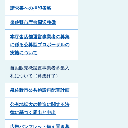
請求書への押印省略
泉佐野市庁舎周辺整備
本庁舎店舗運営事業者の募集
に係る公募型プロポーザルの
実施について
自動販売機設置事業者募集入
札について（募集終了）
泉佐野市公共施設再配置計画
公有地拡大の推進に関する法
律に基づく届出と申出
広告パンフレット備え置き募