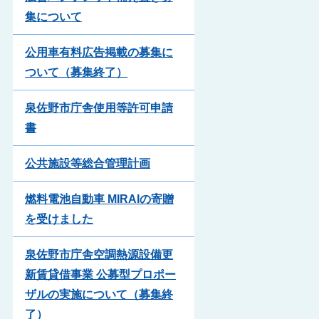
集について
公用車有料広告掲載の募集に
ついて（募集終了）
泉佐野市庁舎使用等許可申請
書
公共施設等総合管理計画
燃料電池自動車 MIRAIの寄贈
を受けました
泉佐野市庁舎空調熱源設備更
新賃貸借事業 公募型プロポー
ザルの実施について（募集終
了）