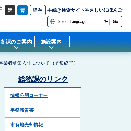
色
手続き検索サイト
やさしいにほんご
更
Go
各課のご案内
施設案内
事業者募集入札について（募集終了）
総務課のリンク
情報公開コーナー
事務報告書
市有地売却情報