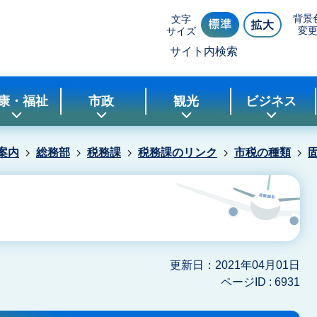
背景
文字
変
サイズ
サイト内検索
康・福祉
市政
観光
ビジネス
案内
総務部
税務課
税務課のリンク
市税の種類
更新日：2021年04月01日
ページID :
6931