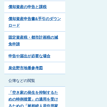
償却資産の申告と課税
償却資産申告書&手引のダウン
ロード
固定資産税・都市計画税の減
免申請
申告や届出が必要な場合
泉佐野市地番参考図
公簿などの閲覧
「空き家の発生を抑制するた
めの特例措置」の適用を受け
るための「被相続人居住用家