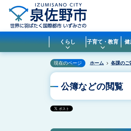
くらし
子育て・教育
健
現在のページ
ホーム
各課のご
公簿などの閲覧