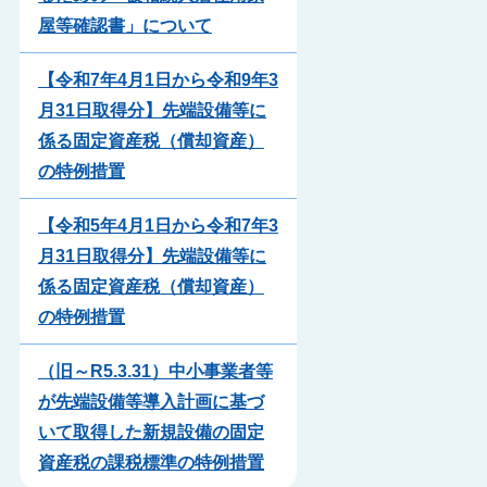
屋等確認書」について
【令和7年4月1日から令和9年3
月31日取得分】先端設備等に
係る固定資産税（償却資産）
の特例措置
【令和5年4月1日から令和7年3
月31日取得分】先端設備等に
係る固定資産税（償却資産）
の特例措置
（旧～R5.3.31）中小事業者等
が先端設備等導入計画に基づ
いて取得した新規設備の固定
資産税の課税標準の特例措置