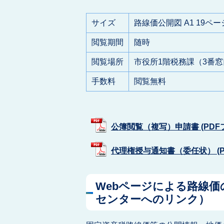
サイズ
路線価公開図 A1 19ペー
閲覧期間
随時
閲覧場所
市役所1階税務課（3番窓
手数料
閲覧無料
公簿閲覧（複写）申請書 (PDFファ
代理権授与通知書（委任状） (PDF
Webページによる路線
センターへのリンク）