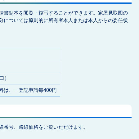
請書副本を閲覧・複写することができます。家屋見取図の
分については原則的に所有者本人または本人からの委任状
口）
料は、一登記申請毎400円
線番号、路線価格をご覧いただけます。