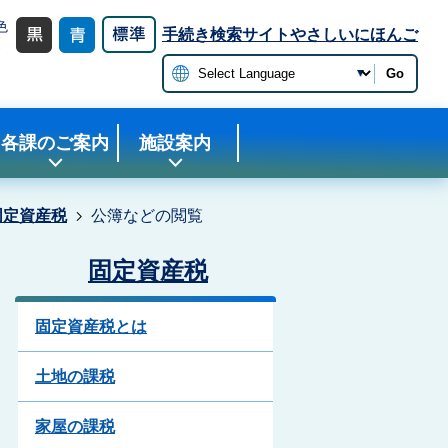
色
手続き検索サイト
やさしいにほんご
更
Go
各課のご案内
施設案内
固定資産税
公簿などの閲覧
固定資産税
固定資産税とは
土地の課税
家屋の課税