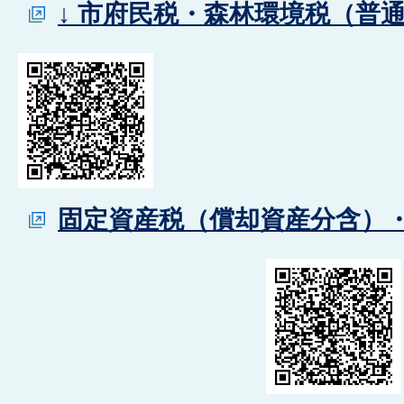
↓ 市府民税・森林環境税（普
固定資産税（償却資産分含）・