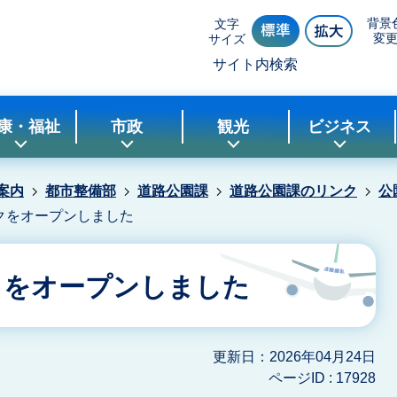
背景
文字
変
サイズ
サイト内検索
康・福祉
市政
観光
ビジネス
案内
都市整備部
道路公園課
道路公園課のリンク
公
クをオープンしました
クをオープンしました
更新日：2026年04月24日
ページID :
17928