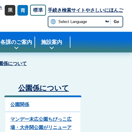
色
手続き検索サイト
やさしいにほんご
更
Go
各課のご案内
施設案内
園係について
公園係について
公園関係
マンデー末広公園ちびっこ広
場・大井関公園がリニューア