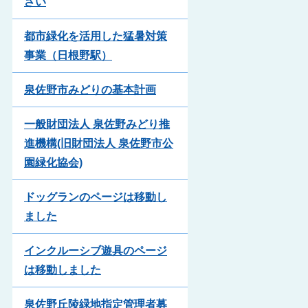
さい
都市緑化を活用した猛暑対策
事業（日根野駅）
泉佐野市みどりの基本計画
一般財団法人 泉佐野みどり推
進機構(旧財団法人 泉佐野市公
園緑化協会)
ドッグランのページは移動し
ました
インクルーシブ遊具のページ
は移動しました
泉佐野丘陵緑地指定管理者募