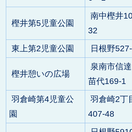
南中樫井10
樫井第5児童公園
32
東上第2児童公園
日根野527-
泉南市信達
樫井憩いの広場
苗代169-1
羽倉崎第4児童公
羽倉崎2丁
園
407-48
日根野5910