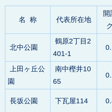
開
名 称
代表所在地
鶴原2丁目2
北中公園
0.
401-1
上田ヶ丘公
南中樫井10
0.
園
65
長坂公園
下瓦屋114
0.