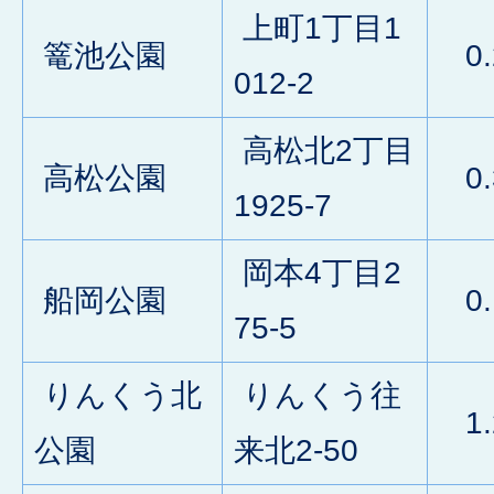
上町1丁目1
篭池公園
0.
012-2
高松北2丁目
高松公園
0.
1925-7
岡本4丁目2
船岡公園
0.
75-5
りんくう北
りんくう往
1.
公園
来北2-50