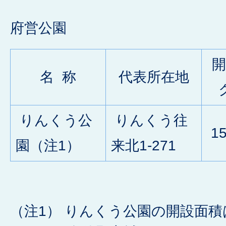
府営公園
名 称
代表所在地
りんくう公
りんくう往
15
園（注1）
来北1-271
（注1） りんくう公園の開設面積は