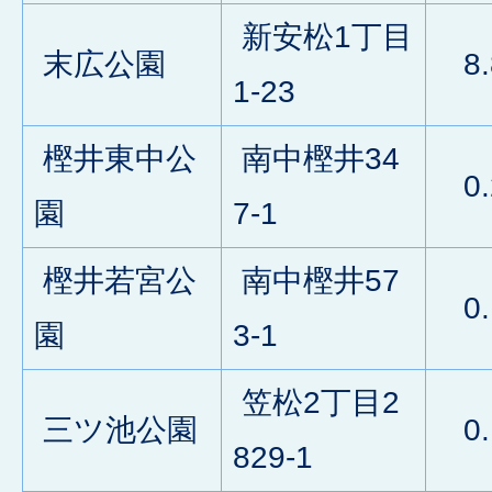
新安松1丁目
末広公園
8.
1-23
樫井東中公
南中樫井34
0.
園
7-1
樫井若宮公
南中樫井57
0.
園
3-1
笠松2丁目2
三ツ池公園
0.
829-1