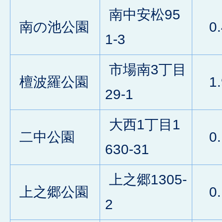
南中安松95
南の池公園
0.
1-3
市場南3丁目
檀波羅公園
1.
29-1
大西1丁目1
二中公園
0.
630-31
上之郷1305-
上之郷公園
0.
2