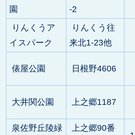
3
園
-2
りんくうア
りんくう往
2
イスパーク
来北1-23他
俵屋公園
日根野4606
0
大井関公園
上之郷1187
0
泉佐野丘陵緑
上之郷90番