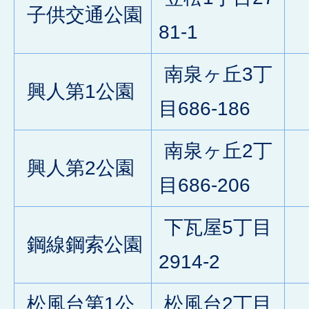
子供交通公園
0
81-1
南泉ヶ丘3丁
興人第1公園
0
目686-186
南泉ヶ丘2丁
興人第2公園
0
目686-206
下瓦屋5丁目
鋼線鋼索公園
0
2914-2
松風台第1公
松風台2丁目