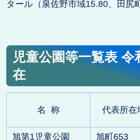
タール（泉佐野市域15.80、田尻町
児童公園等一覧表 令
在
名 称
代表所在
旭第1児童公園
旭町653