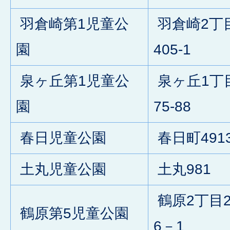
羽倉崎第1児童公
羽倉崎2丁
園
405-1
泉ヶ丘第1児童公
泉ヶ丘1丁
園
75-88
春日児童公園
春日町4913
土丸児童公園
土丸981
鶴原2丁目2
鶴原第5児童公園
6－1