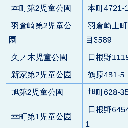
本町第2児童公園
本町4721-
羽倉崎第2児童公
羽倉崎上町
園
目3589
久ノ木児童公園
日根野1119
新家第2児童公園
鶴原481-5
旭第2児童公園
旭町628-3
日根野6454
幸町第1児童公園
1