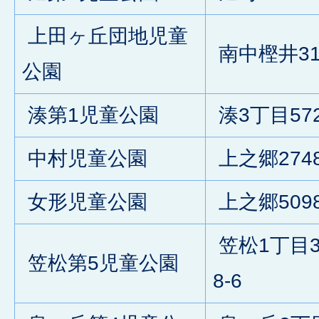
上田ヶ丘団地児童
南中樫井31
公園
湊第1児童公園
湊3丁目572
中村児童公園
上之郷2748
女形児童公園
上之郷509
笠松1丁目3
笠松第5児童公園
8-6