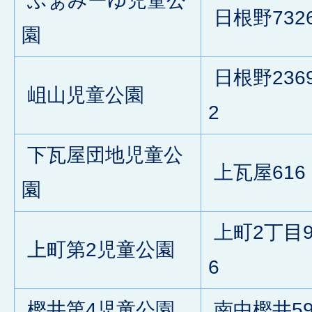
ふぁみーゆ児童公
日根野732
園
日根野2369
岨山児童公園
2
下瓦屋団地児童公
上瓦屋616
園
上町2丁目9
上町第2児童公園
6
樫井第4児童公園
南中樫井59