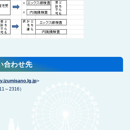
い合わせ先
.izumisano.lg.jp
>
11～2316）