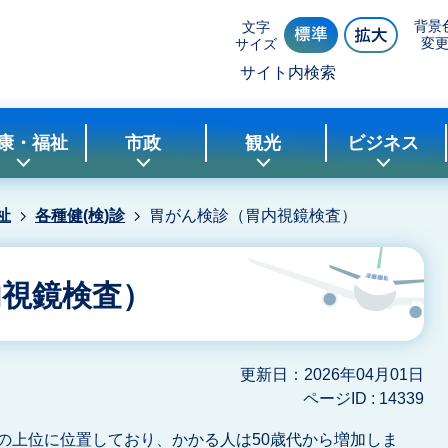
背景
文字
変
サイズ
サイト内検索
康・福祉
市政
観光
ビジネス
祉
各種健(検)診
胃がん検診（胃内視鏡検査）
内視鏡検査）
更新日：2026年04月01日
ページID :
14339
の上位に位置しており、かかる人は50歳代から増加しま