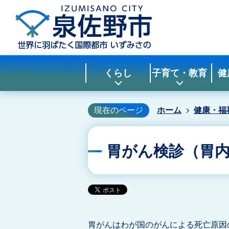
くらし
子育て・教育
健
現在のページ
ホーム
健康・福
胃がん検診（胃
胃がんはわが国のがんによる死亡原因