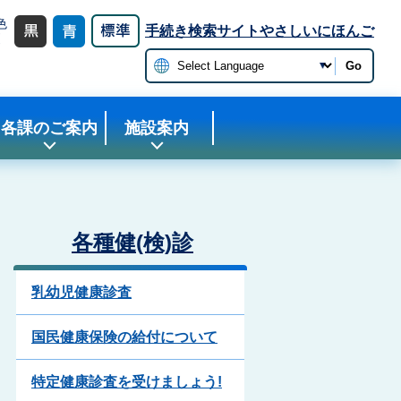
色
手続き検索サイト
やさしいにほんご
更
Go
各課のご案内
施設案内
各種健(検)診
乳幼児健康診査
国民健康保険の給付について
特定健康診査を受けましょう!