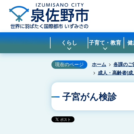
くらし
子育て・教育
健
現在のページ
ホーム
各課のご
成人・高齢者(成
子宮がん検診