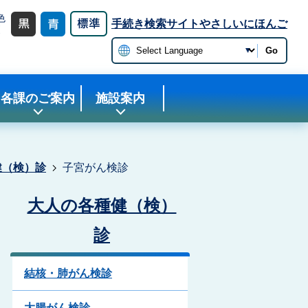
色
手続き検索サイト
やさしいにほんご
更
Go
各課のご案内
施設案内
健（検）診
子宮がん検診
大人の各種健（検）
診
結核・肺がん検診
大腸がん検診