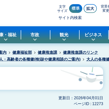
背景
文字
変
サイズ
サイト内検索
康・福祉
市政
観光
ビジネス
案内
健康福祉部
健康推進課
健康推進課のリンク
人・高齢者の各種健(検)診や健康相談のご案内)
大人の各種
更新日：2026年04月01日
ページID :
12273