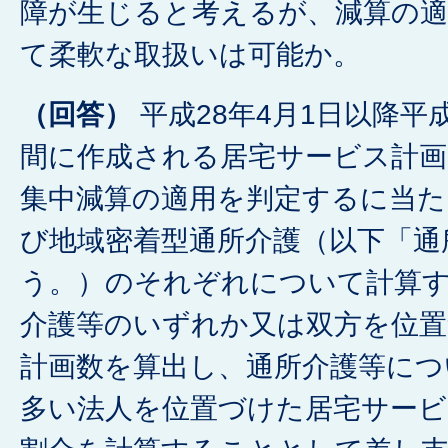
障が生じると考えるが、減算の適
て柔軟な取扱いは可能か。
（回答）
平成28年4月1日以降平成
間に作成される居宅サービス計画
集中減算の適用を判定するに当た
び地域密着型通所介護（以下「通
う。）のそれぞれについて計算
介護等のいずれか又は双方を位
計画数を算出し、通所介護等につ
多い法人を位置づけた居宅サービ