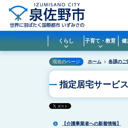
くらし
子育て・教育
健
現在のページ
ホーム
各課のご
指定居宅サービ
【介護事業者への新着情報】