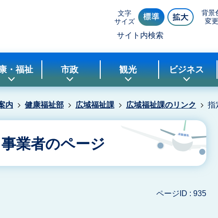
背景
文字
変
サイズ
サイト内検索
康・福祉
市政
観光
ビジネス
案内
健康福祉部
広域福祉課
広域福祉課のリンク
指
ス事業者のページ
ページID :
935