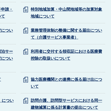
子申請・
特別地域加算・中山間地域等の加算対象
いて
地域について
定につい
業務管理体制の整備に関する届出につい
て（介護サービス事業者）
宿泊サー
利用者に交付する領収証における医療費
営につい
控除の取扱いについて
て
協力医療機関との連携に係る届け出につ
いて
）につい
訪問介護、訪問型サービスにおける同一
建物減算に係る計算書の提出について