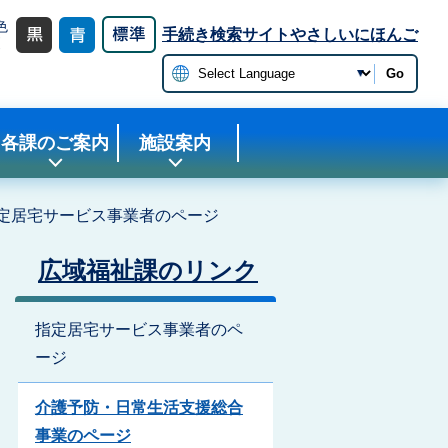
色
手続き検索サイト
やさしいにほんご
更
Go
各課のご案内
施設案内
定居宅サービス事業者のページ
広域福祉課のリンク
指定居宅サービス事業者のペ
ージ
介護予防・日常生活支援総合
事業のページ