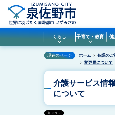
くらし
子育て・教育
健
現在のページ
ホーム
各課のご
変更届について
介護サービス情
について