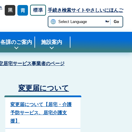
色
手続き検索サイト
やさしいにほんご
更
Go
各課のご案内
施設案内
定居宅サービス事業者のページ
変更届について
変更届について【居宅・介護
予防サービス、居宅介護支
援】