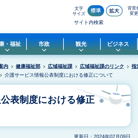
背景
文字
変
サイズ
サイト内検索
康・福祉
市政
観光
ビジネス
案内
健康福祉部
広域福祉課
広域福祉課のリンク
指
介護サービス情報公表制度における修正について
報公表制度における修正
更新日：2024年02月09日