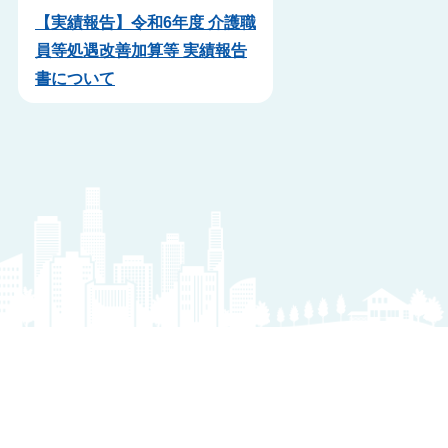
【実績報告】令和6年度 介護職
員等処遇改善加算等 実績報告
書について