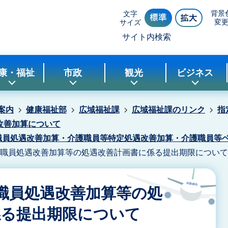
背景
文字
変
サイズ
サイト内検索
康・福祉
市政
観光
ビジネス
案内
健康福祉部
広域福祉課
広域福祉課のリンク
指
改善加算について
護職員処遇改善加算・介護職員等特定処遇改善加算・介護職員等
護職員処遇改善加算等の処遇改善計画書に係る提出期限について
職員処遇改善加算等の処
係る提出期限について