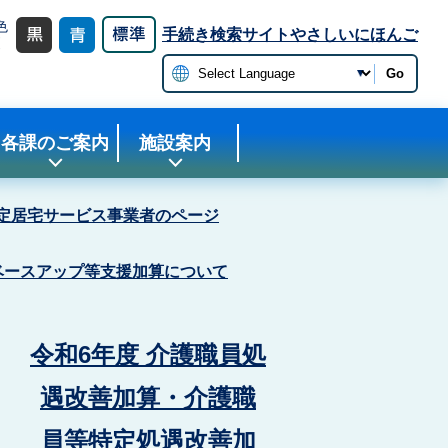
色
手続き検索サイト
やさしいにほんご
更
Go
各課のご案内
施設案内
定居宅サービス事業者のページ
ベースアップ等支援加算について
令和6年度 介護職員処
遇改善加算・介護職
員等特定処遇改善加