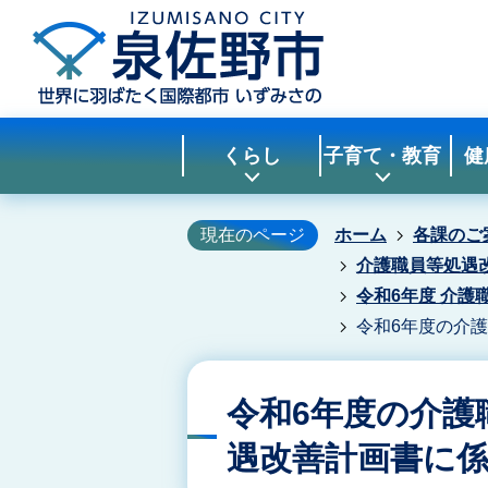
くらし
子育て・教育
健
現在のページ
ホーム
各課のご
介護職員等処遇
令和6年度 介
令和6年度の介
令和6年度の介護
遇改善計画書に