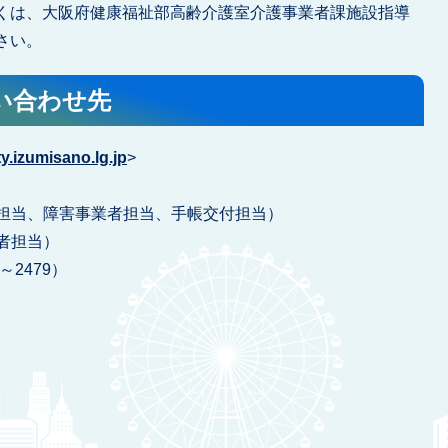
くは、大阪府健康福祉部高齢介護室介護事業者課施設指導
さい。
い合わせ先
.izumisano.lg.jp
>
人指導担当、障害事業者担当、手帳交付担当）
業者担当）
1～2479）