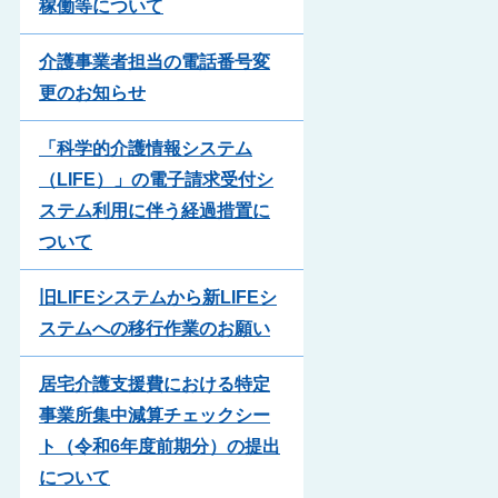
稼働等について
介護事業者担当の電話番号変
更のお知らせ
「科学的介護情報システム
（LIFE）」の電子請求受付シ
ステム利用に伴う経過措置に
ついて
旧LIFEシステムから新LIFEシ
ステムへの移行作業のお願い
居宅介護支援費における特定
事業所集中減算チェックシー
ト（令和6年度前期分）の提出
について