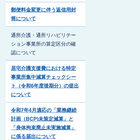
郵便料金変更に伴う返信用封
筒について
通所介護・通所リハビリテー
ション事業所の算定区分の確
認について
居宅介護支援費における特定
事業所集中減算チェックシー
ト（令和6年度後期分）の提出
について
令和7年4月適応の「業務継続
計画（BCP)未策定減算」と
「身体拘束廃止未実施減算」
に係る届出について