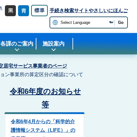
色
手続き検索サイト
やさしいにほんご
更
Go
各課のご案内
施設案内
定居宅サービス事業者のページ
ョン事業所の算定区分の確認について
令和6年度のお知らせ
等
令和6年4月からの「科学的介
護情報システム（LIFE）」の