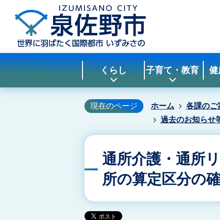
くらし
子育て・教育
健
現在のページ
ホーム
各課のご
過去のお知らせ
通所介護・通所
所の算定区分の