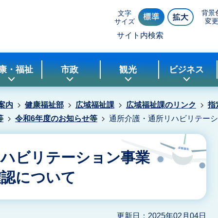
背景
文字
変
サイズ
サイト内検索
康・福祉
市政
観光
ビジネス
案内
健康福祉部
広域福祉課
広域福祉課のリンク
指
等
令和6年度のお知らせ等
通所介護・通所リハビリテーシ
リハビリテーション事業
確認について
更新日：2025年02月04日