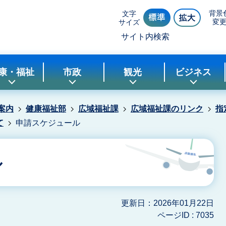
背景
文字
変
サイズ
サイト内検索
康・福祉
市政
観光
ビジネス
案内
健康福祉部
広域福祉課
広域福祉課のリンク
指
て
申請スケジュール
ル
更新日：2026年01月22日
ページID :
7035