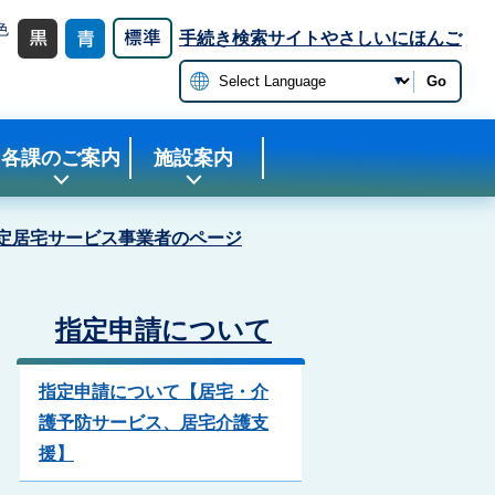
色
手続き検索サイト
やさしいにほんご
更
Go
各課のご案内
施設案内
定居宅サービス事業者のページ
指定申請について
指定申請について【居宅・介
護予防サービス、居宅介護支
援】