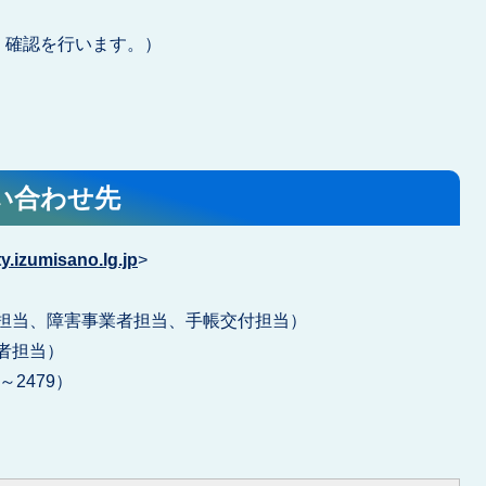
し、確認を行います。）
い合わせ先
.izumisano.lg.jp
>
人指導担当、障害事業者担当、手帳交付担当）
業者担当）
1～2479）