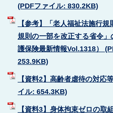
(PDFファイル: 830.2KB)
【参考】「老人福祉法施行規
規則の一部を改正する省令」
護保険最新情報Vol.1318） (
253.9KB)
【資料2】高齢者虐待の対応等に
イル: 654.3KB)
【資料3】身体拘束ゼロの取組に