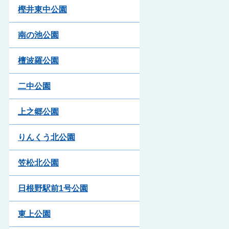
樫井東中公園
南の池公園
檀波羅公園
二中公園
上之郷公園
りんくう北公園
笠松北公園
日根野駅前1号公園
東上公園