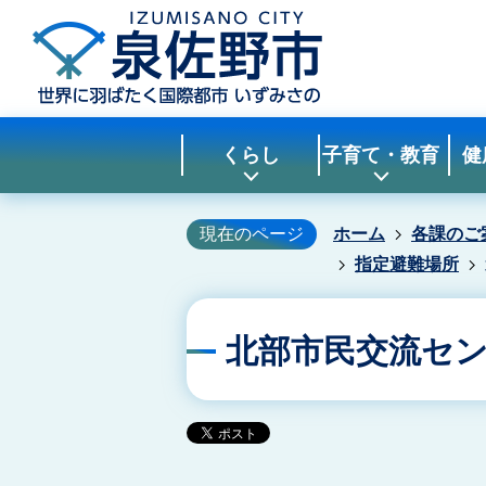
くらし
子育て・教育
健
現在のページ
ホーム
各課のご
指定避難場所
北部市民交流セ