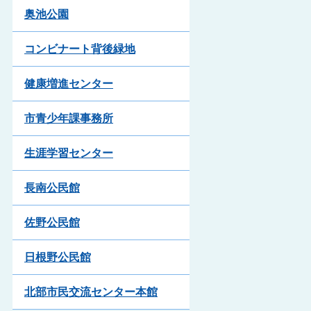
奥池公園
コンビナート背後緑地
健康増進センター
市青少年課事務所
生涯学習センター
長南公民館
佐野公民館
日根野公民館
北部市民交流センター本館