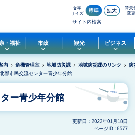
背景
文字
変
サイズ
サイト内検索
康・福祉
市政
観光
ビジネス
案内
危機管理室
地域防災課
地域防災課のリンク
防
北部市民交流センター青少年分館
ンター青少年分館
更新日：2022年01月18日
ページID :
8577