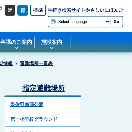
色
手続き検索サイト
やさしいにほんご
更
Go
各課のご案内
施設案内
災情報
避難場所一覧表
指定避難場所
泉佐野南部公園
第一小学校グラウンド