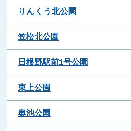
りんくう北公園
笠松北公園
日根野駅前1号公園
東上公園
奥池公園