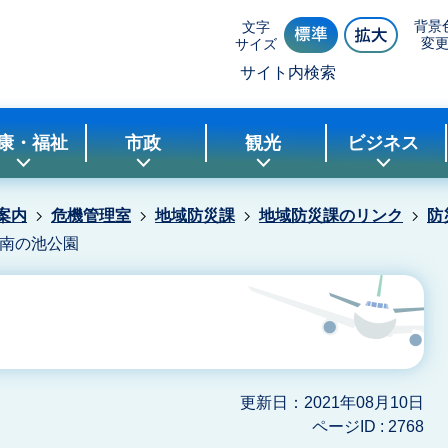
背景
文字
変
サイズ
サイト内検索
康・福祉
市政
観光
ビジネス
案内
危機管理室
地域防災課
地域防災課のリンク
防
南の池公園
更新日：2021年08月10日
ページID :
2768