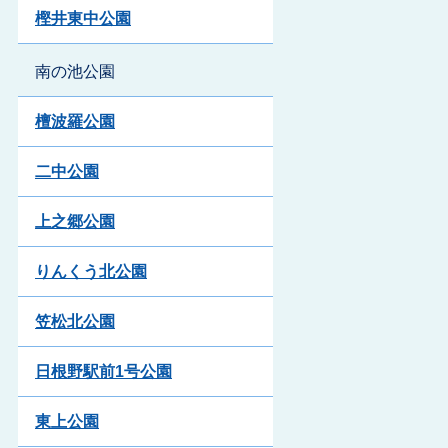
樫井東中公園
南の池公園
檀波羅公園
二中公園
上之郷公園
りんくう北公園
笠松北公園
日根野駅前1号公園
東上公園