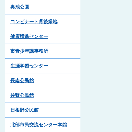
奥池公園
コンビナート背後緑地
健康増進センター
市青少年課事務所
生涯学習センター
長南公民館
佐野公民館
日根野公民館
北部市民交流センター本館