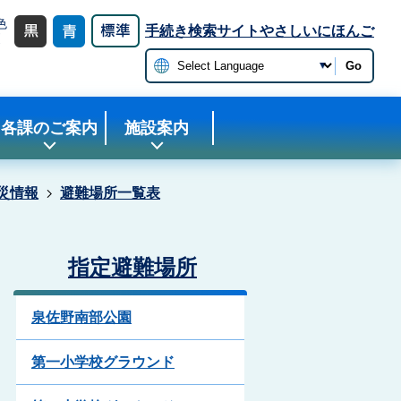
色
手続き検索サイト
やさしいにほんご
更
Go
各課のご案内
施設案内
災情報
避難場所一覧表
指定避難場所
泉佐野南部公園
第一小学校グラウンド