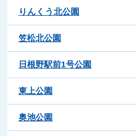
りんくう北公園
笠松北公園
日根野駅前1号公園
東上公園
奥池公園