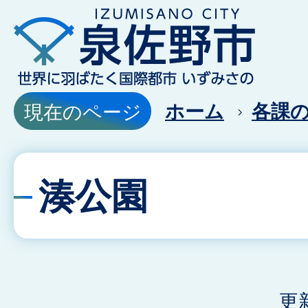
ホーム
各課
現在のページ
湊公園
更