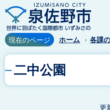
ホーム
各課
現在のページ
二中公園
更