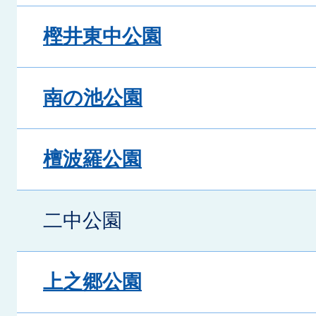
樫井東中公園
南の池公園
檀波羅公園
二中公園
上之郷公園