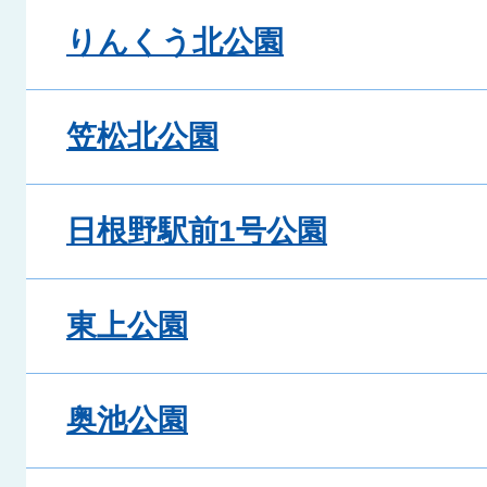
りんくう北公園
笠松北公園
日根野駅前1号公園
東上公園
奥池公園